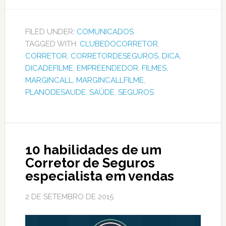
FILED UNDER:
COMUNICADOS
TAGGED WITH:
CLUBEDOCORRETOR
,
CORRETOR
,
CORRETORDESEGUROS
,
DICA
,
DICADEFILME
,
EMPREENDEDOR
,
FILMES
,
MARGINCALL
,
MARGINCALLFILME
,
PLANODESAUDE
,
SAÚDE
,
SEGUROS
10 habilidades de um
Corretor de Seguros
especialista em vendas
2 DE SETEMBRO DE 2015