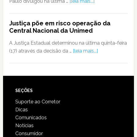
Paulo divulgou na última …
[leia mais...]
Justiça põe em risco operação da
Central Nacional da Unimed
A Justiça Estadual determinou na última quinta-feira
(17) através da decisão da …
[leia mais...]
SEÇÕES
Suporte ao Corretor
Dicas
Comunicados
Notícias
Consumidor