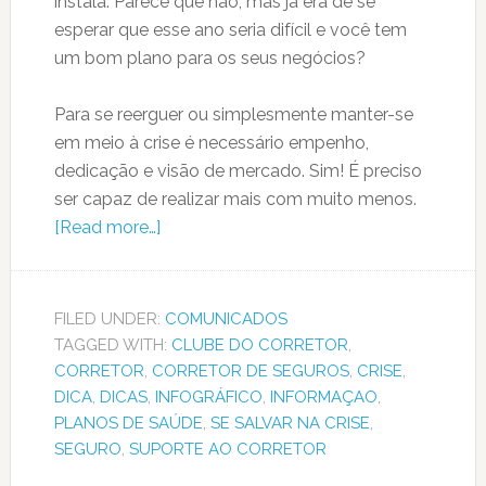
instala. Parece que não, mas já era de se
esperar que esse ano seria difícil e você tem
um bom plano para os seus negócios?
Para se reerguer ou simplesmente manter-se
em meio à crise é necessário empenho,
dedicação e visão de mercado. Sim! É preciso
ser capaz de realizar mais com muito menos.
[Read more…]
FILED UNDER:
COMUNICADOS
TAGGED WITH:
CLUBE DO CORRETOR
,
CORRETOR
,
CORRETOR DE SEGUROS
,
CRISE
,
DICA
,
DICAS
,
INFOGRÁFICO
,
INFORMAÇAO
,
PLANOS DE SAÚDE
,
SE SALVAR NA CRISE
,
SEGURO
,
SUPORTE AO CORRETOR