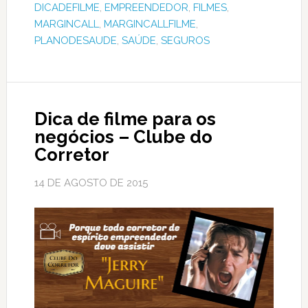
DICADEFILME
,
EMPREENDEDOR
,
FILMES
,
MARGINCALL
,
MARGINCALLFILME
,
PLANODESAUDE
,
SAÚDE
,
SEGUROS
Dica de filme para os
negócios – Clube do
Corretor
14 DE AGOSTO DE 2015