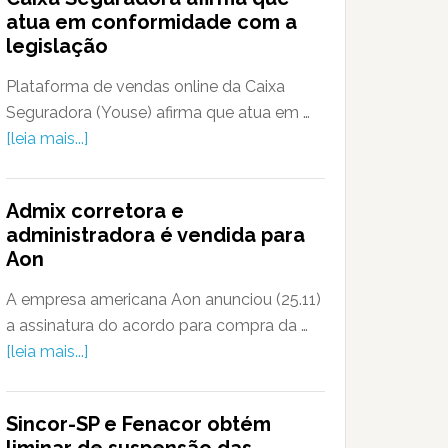
atua em conformidade com a
legislação
Plataforma de vendas online da Caixa
Seguradora (Youse) afirma que atua em …
[leia mais...]
Admix corretora e
administradora é vendida para
Aon
A empresa americana Aon anunciou (25.11)
a assinatura do acordo para compra da …
[leia mais...]
Sincor-SP e Fenacor obtém