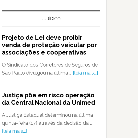
JURÍDICO
Projeto de Lei deve proibir
venda de proteção veicular por
associações e cooperativas
O Sindicato dos Corretores de Seguros de
São Paulo divulgou na última …
[leia mais...]
Justiça põe em risco operação
da Central Nacional da Unimed
A Justiça Estadual determinou na última
quinta-feira (17) através da decisão da …
[leia mais...]