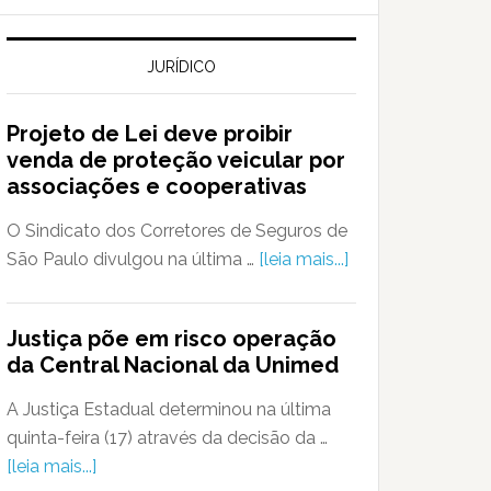
JURÍDICO
Projeto de Lei deve proibir
venda de proteção veicular por
associações e cooperativas
O Sindicato dos Corretores de Seguros de
São Paulo divulgou na última …
[leia mais...]
Justiça põe em risco operação
da Central Nacional da Unimed
A Justiça Estadual determinou na última
quinta-feira (17) através da decisão da …
[leia mais...]