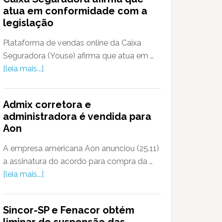
atua em conformidade com a
legislação
Plataforma de vendas online da Caixa
Seguradora (Youse) afirma que atua em …
[leia mais...]
Admix corretora e
administradora é vendida para
Aon
A empresa americana Aon anunciou (25.11)
a assinatura do acordo para compra da …
[leia mais...]
Sincor-SP e Fenacor obtém