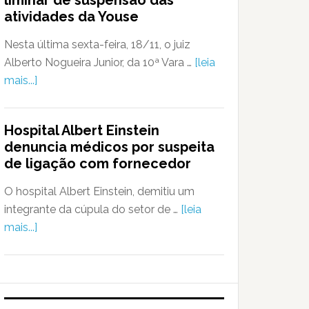
liminar de suspensão das
atividades da Youse
Nesta última sexta-feira, 18/11, o juiz
Alberto Nogueira Junior, da 10ª Vara …
[leia
mais...]
Hospital Albert Einstein
denuncia médicos por suspeita
de ligação com fornecedor
O hospital Albert Einstein, demitiu um
integrante da cúpula do setor de …
[leia
mais...]