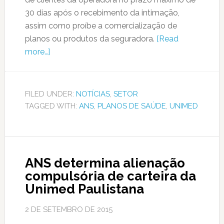
30 dias após o recebimento da intimação,
assim como proíbe a comercialização de
planos ou produtos da seguradora.
[Read
more…]
FILED UNDER:
NOTÍCIAS
,
SETOR
TAGGED WITH:
ANS
,
PLANOS DE SAÚDE
,
UNIMED
ANS determina alienação
compulsória de carteira da
Unimed Paulistana
2 DE SETEMBRO DE 2015