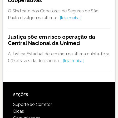
cooperativas
O Sindicato dos Corretores de Seguros de São
Paulo divulgou na última …
[leia mais...]
Justiça põe em risco operação da
Central Nacional da Unimed
A Justiça Estadual determinou na última quinta-feira
(17) através da decisão da …
[leia mais...]
SEÇÕES
Suporte ao Corretor
Dicas