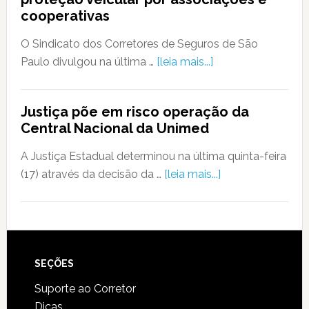
cooperativas
O Sindicato dos Corretores de Seguros de São
Paulo divulgou na última …
[leia mais...]
Justiça põe em risco operação da
Central Nacional da Unimed
A Justiça Estadual determinou na última quinta-feira
(17) através da decisão da …
[leia mais...]
SEÇÕES
Suporte ao Corretor
Dicas