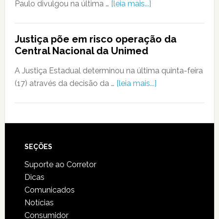
Paulo divulgou na última …
[leia mais...]
Justiça põe em risco operação da
Central Nacional da Unimed
A Justiça Estadual determinou na última quinta-feira
(17) através da decisão da …
[leia mais...]
SEÇÕES
Suporte ao Corretor
Dicas
Comunicados
Notícias
Consumidor