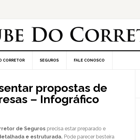
O CORRETOR
SEGUROS
FALE CONOSCO
esentar propostas de
esas – Infográfico
rretor de Seguros
precisa estar preparado e
etalhada e estruturada.
Pode parecer besteira