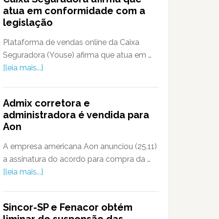
atua em conformidade com a
legislação
Plataforma de vendas online da Caixa
Seguradora (Youse) afirma que atua em …
[leia mais...]
Admix corretora e
administradora é vendida para
Aon
A empresa americana Aon anunciou (25.11)
a assinatura do acordo para compra da …
[leia mais...]
Sincor-SP e Fenacor obtém