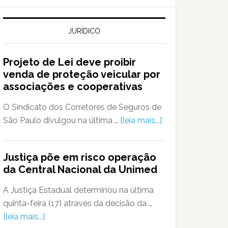
JURÍDICO
Projeto de Lei deve proibir
venda de proteção veicular por
associações e cooperativas
O Sindicato dos Corretores de Seguros de
São Paulo divulgou na última …
[leia mais...]
Justiça põe em risco operação
da Central Nacional da Unimed
A Justiça Estadual determinou na última
quinta-feira (17) através da decisão da …
[leia mais...]