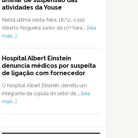
liminar de suspensão das
atividades da Youse
Nesta última sexta-feira, 18/11, o juiz
Alberto Nogueira Junior, da 10ª Vara …
[leia
mais...]
Hospital Albert Einstein
denuncia médicos por suspeita
de ligação com fornecedor
O hospital Albert Einstein, demitiu um
integrante da cúpula do setor de …
[leia
mais...]