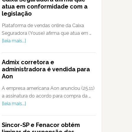
atua em conformidade com a
legislação
Plataforma de vendas online da Caixa
Seguradora (Youse) afirma que atua em …
[leia mais...]
Admix corretora e
administradora é vendida para
Aon
A empresa americana Aon anunciou (25.11)
a assinatura do acordo para compra da …
[leia mais...]
Sincor-SP e Fenacor obtém