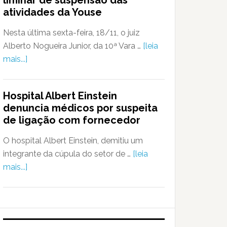
liminar de suspensão das
atividades da Youse
Nesta última sexta-feira, 18/11, o juiz
Alberto Nogueira Junior, da 10ª Vara …
[leia
mais...]
Hospital Albert Einstein
denuncia médicos por suspeita
de ligação com fornecedor
O hospital Albert Einstein, demitiu um
integrante da cúpula do setor de …
[leia
mais...]