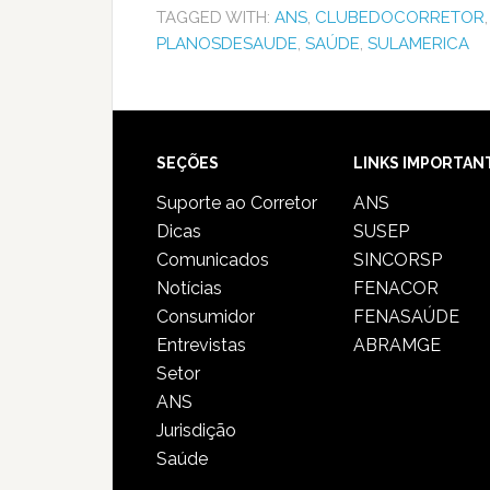
TAGGED WITH:
ANS
,
CLUBEDOCORRETOR
PLANOSDESAUDE
,
SAÚDE
,
SULAMERICA
SEÇÕES
LINKS IMPORTAN
Suporte ao Corretor
ANS
Dicas
SUSEP
Comunicados
SINCORSP
Notícias
FENACOR
Consumidor
FENASAÚDE
Entrevistas
ABRAMGE
Setor
ANS
Jurisdição
Saúde