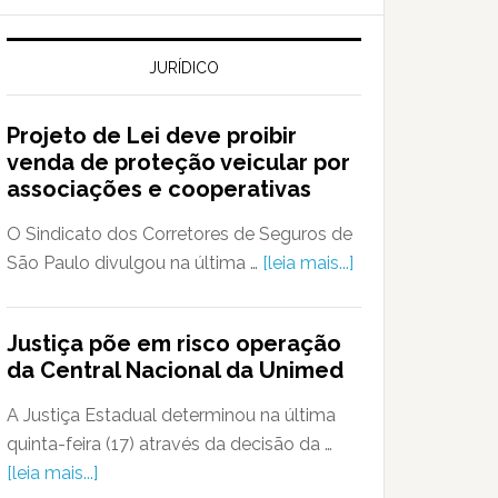
JURÍDICO
Projeto de Lei deve proibir
venda de proteção veicular por
associações e cooperativas
O Sindicato dos Corretores de Seguros de
São Paulo divulgou na última …
[leia mais...]
Justiça põe em risco operação
da Central Nacional da Unimed
A Justiça Estadual determinou na última
quinta-feira (17) através da decisão da …
[leia mais...]