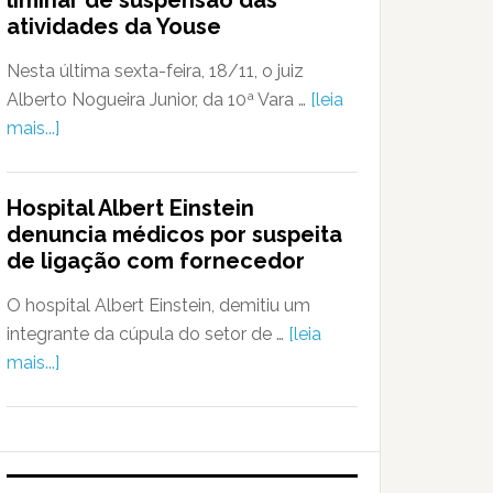
liminar de suspensão das
atividades da Youse
Nesta última sexta-feira, 18/11, o juiz
Alberto Nogueira Junior, da 10ª Vara …
[leia
mais...]
Hospital Albert Einstein
denuncia médicos por suspeita
de ligação com fornecedor
O hospital Albert Einstein, demitiu um
integrante da cúpula do setor de …
[leia
mais...]