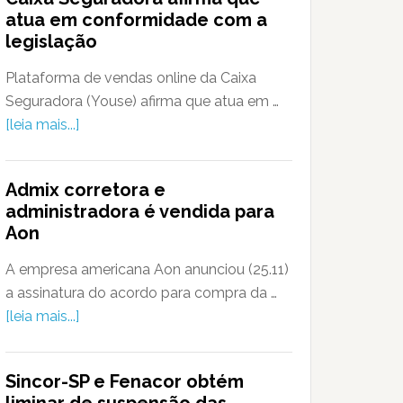
atua em conformidade com a
legislação
Plataforma de vendas online da Caixa
Seguradora (Youse) afirma que atua em …
[leia mais...]
Admix corretora e
administradora é vendida para
Aon
A empresa americana Aon anunciou (25.11)
a assinatura do acordo para compra da …
[leia mais...]
Sincor-SP e Fenacor obtém