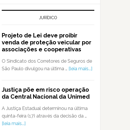
JURÍDICO
Projeto de Lei deve proibir
venda de proteção veicular por
associações e cooperativas
O Sindicato dos Corretores de Seguros de
São Paulo divulgou na última …
[leia mais...]
Justiça põe em risco operação
da Central Nacional da Unimed
A Justiça Estadual determinou na última
quinta-feira (17) através da decisão da …
[leia mais...]