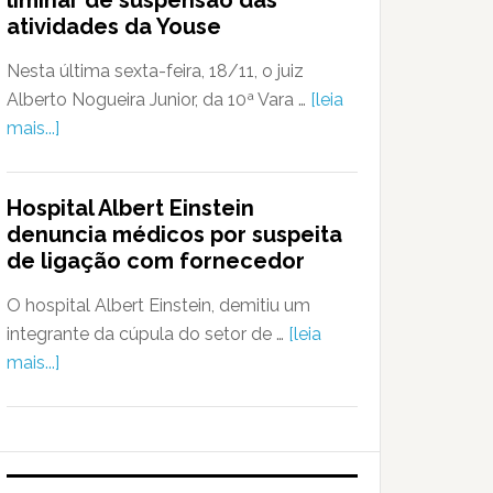
liminar de suspensão das
atividades da Youse
Nesta última sexta-feira, 18/11, o juiz
Alberto Nogueira Junior, da 10ª Vara …
[leia
mais...]
Hospital Albert Einstein
denuncia médicos por suspeita
de ligação com fornecedor
O hospital Albert Einstein, demitiu um
integrante da cúpula do setor de …
[leia
mais...]