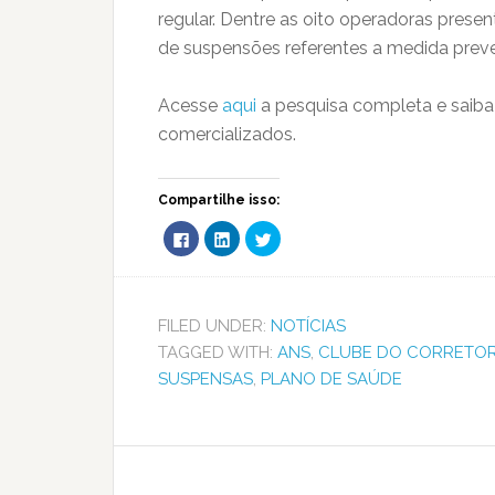
regular. Dentre as oito operadoras present
de suspensões referentes a medida preve
Acesse
aqui
a pesquisa completa e saiba
comercializados.
Compartilhe isso:
Clique
Clique
Clique
para
para
para
compartilhar
compartilhar
compartilhar
no
no
no
Facebook(abre
LinkedIn(abre
Twitter(abre
em
em
em
nova
nova
nova
FILED UNDER:
NOTÍCIAS
janela)
janela)
janela)
TAGGED WITH:
ANS
,
CLUBE DO CORRETO
SUSPENSAS
,
PLANO DE SAÚDE