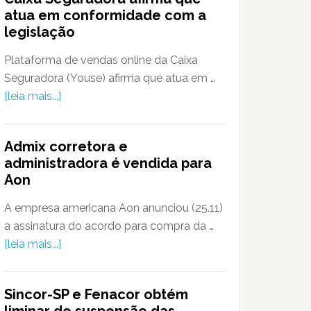
atua em conformidade com a
legislação
Plataforma de vendas online da Caixa
Seguradora (Youse) afirma que atua em …
[leia mais...]
Admix corretora e
administradora é vendida para
Aon
A empresa americana Aon anunciou (25.11)
a assinatura do acordo para compra da …
[leia mais...]
Sincor-SP e Fenacor obtém